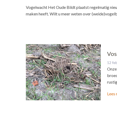
Vogelwacht Het Oude Bildt plaatst regelmatig nieu
maken heeft. Wilt u meer weten over (weide)vogel
Vos
12 fe
Onze 
broed
rusti
Lees 