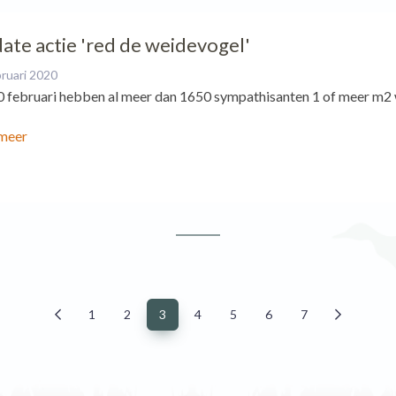
ate actie 'red de weidevogel'
bruari 2020
 februari hebben al meer dan 1650 sympathisanten 1 of meer m2
meer
1
2
3
4
5
6
7