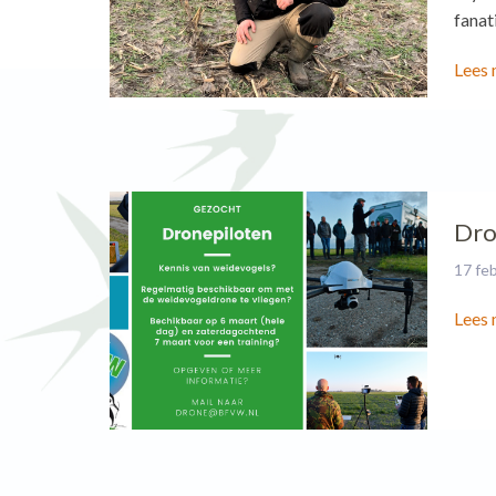
fanat
Lees 
Dro
17 fe
Lees 