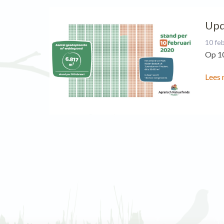
Upd
10 fe
Op 10
Lees 