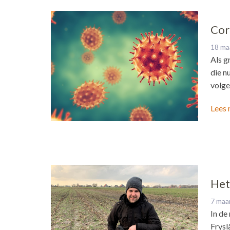
Cor
18 ma
Als g
die n
volge
Lees 
Het 
7 maa
In de
Frysl