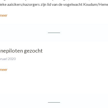
ieke aaisikers/nazorgers zijn lid van de vogelwacht Koudum/Hem
meer
nepiloten gezocht
bruari 2020
meer